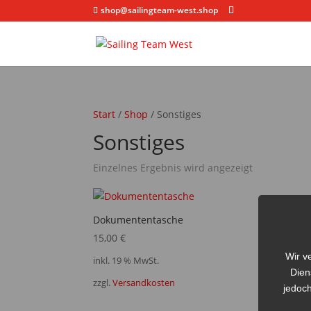
shop@sailingteam-west.shop
Start
/
Shop
/ Sonstiges
Sonstiges
Einzelnes Ergebnis wird angezeigt
Dokumententasche
15,00
€
Wir v
inkl. 19 % MwSt.
Dien
zzgl.
Versandkosten
jedoch