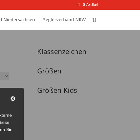
0-Artikel
d Niedersachsen
Seglerverband NRW
Klassenzeichen
Größen
Größen Kids
xterne
diese
sen Sie