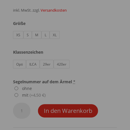
inkl. MwSt.
zzgl.
Versandkosten
Größe
XS
S
M
L
XL
Klassenzeichen
Opti
ILCA
29er
420er
Segelnummer auf dem Ärmel
*
ohne
mit
(+4,50 €)
Hoodie
In den Warenkorb
Lady
-
Navy