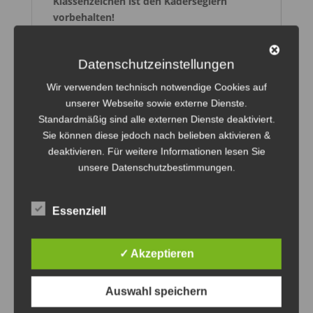
Klassenzeichen ist den Kaderseglern
vorbehalten!
80% gekämmte ringgesponnene
Baumwolle, 20% Polyester, Oberstoff
Datenschutzeinstellungen
100% Baumwolle (3-lagiger Sweatshirt-
Wir verwenden technisch notwendige Cookies auf
Stoff)
unserer Webseite sowie externe Dienste.
Nackenband in Fischgrätoptik für
Standardmäßig sind alle externen Dienste deaktiviert.
Stabilität und besonderen Tragekomfort
Sie können diese jedoch nach belieben aktivieren &
deaktivieren. Für weitere Informationen lesen Sie
flaches Zugband mit Knopflochösen
unsere Datenschutzbestimmungen.
Gefütterte Kapuze mit Zugband-Führung
Schlankere Schulterpartie und Ärmel,
nach vorn versetzte Schulternaht
Essenziell
Saum und Bündchen weiter geschnitten
Decknähte an Armausschnitten,
✓ Akzeptieren
Bündchen und Saum
Kopfhörer-Kabelführung
Auswahl speichern
Kängurutasche