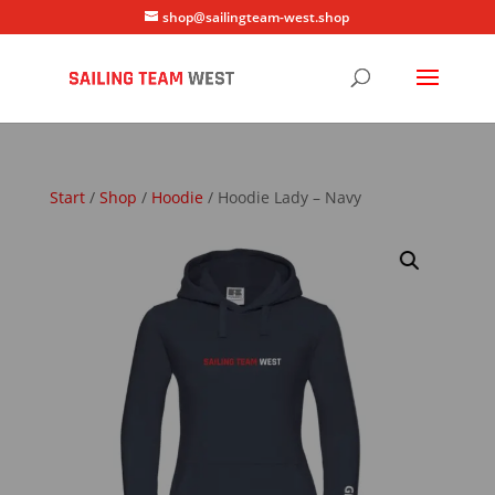
shop@sailingteam-west.shop
Start
/
Shop
/
Hoodie
/ Hoodie Lady – Navy