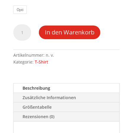
Opti
T-
In den Warenkorb
Shirt
Kids
-
Light
Artikelnummer:
n. v.
Oxford
Kategorie:
T-Shirt
Menge
Beschreibung
Zusätzliche Informationen
Größentabelle
Rezensionen (0)